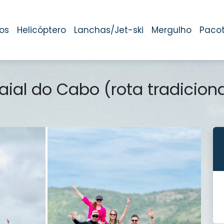
os
Helicóptero
Lanchas/Jet-ski
Mergulho
Paco
ial do Cabo (rota tradiciona