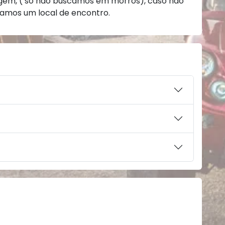
gem, ( só não buscamos em morros), caso não
camos um local de encontro.